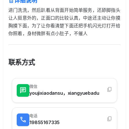
详细说明
description
进门洗洗，然后趴着从背面开始简单服务，还舔脚指头
让人挺意外的，正面口的比较认真，中途还主动让你摸
胸摸下面，为了让你看清楚下面还把手机闪光灯打开给
你照着，身材微胖有点小肚子，不催人
联系方式
微信
content_copy
chat
youjixiaodansu，xiangyuebadu
电话
content_copy
call
19855167335