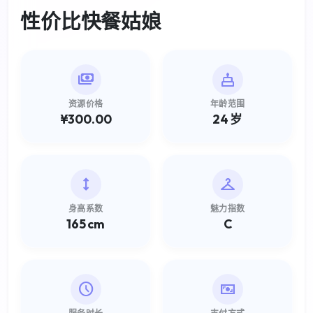
性价比快餐姑娘
payments
cake
资源价格
年龄范围
¥300.00
24 岁
height
checkroom
身高系数
魅力指数
165 cm
C
schedule
universal_currency_alt