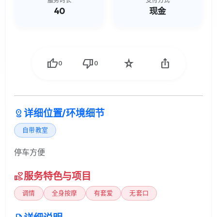
服务时长
支付方式
40
现金
thumb_up
thumb_down
star_rate
ios_share
0
0
详细位置/环境细节
distance
自带教室
停车方便
服务特色与项目
volunteer_activism
调情
全身按摩
有套爱
无套口