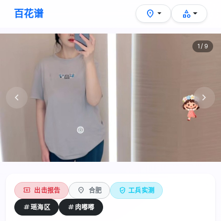
百花谱
location_on
category
1 / 9
chevron_left
chevron_right
local_activity
location_on
verified_user
出击报告
合肥
工兵实测
出击报告
合肥
性价比快餐姑娘
tag
tag
瑶海区
肉嘟嘟